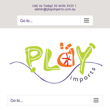
Skip
Call Us Today! 02 6494 3323
|
to
admin@playimports.com.au
content
Go to...
Go to...