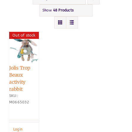
Show
48 Products
Out of stock
Jolis Trop
Beaux
activity
rabbit
SKU:
M0665032
Login